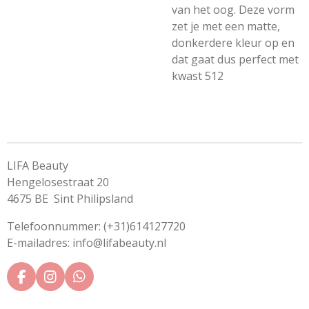
van het oog. Deze vorm
zet je met een matte,
donkerdere kleur op en
dat gaat dus perfect met
kwast 512
LIFA Beauty
Hengelosestraat 20
4675 BE Sint Philipsland
Telefoonnummer: (+31)614127720
E-mailadres: info@lifabeauty.nl
F
I
W
a
n
h
c
s
a