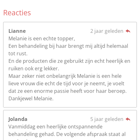
s
t
Reacties
e
r
Lianne
2 jaar geleden
r
Melanie is een echte topper,
e
Een behandeling bij haar brengt mij altijd helemaal
n
tot rust.
En de producten die ze gebruikt zijn echt heerlijk en
ruiken ook erg lekker.
Maar zeker niet onbelangrijk Melanie is een hele
lieve vrouw die echt de tijd voor je neemt, je voelt
dat ze een enorme passie heeft voor haar beroep.
Dankjewel Melanie.
Jolanda
5 jaar geleden
Vanmiddag een heerlijke ontspannende
behandeling gehad. De volgende afspraak staat al