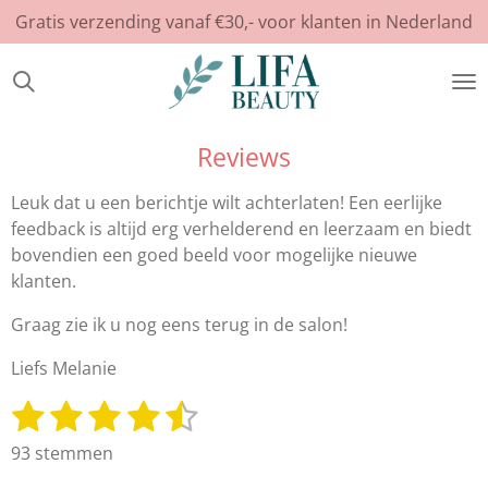
Gratis verzending vanaf €30,- voor klanten in Nederland
Ga
direct
naar
de
hoofdinhoud
Reviews
Leuk dat u een berichtje wilt achterlaten! Een eerlijke
feedback is altijd erg verhelderend en leerzaam en biedt
bovendien een goed beeld voor mogelijke nieuwe
klanten.
Graag zie ik u nog eens terug in de salon!
Liefs Melanie
1
2
3
4
5
S
R
t
a
s
s
s
s
s
93 stemmen
e
t
t
t
t
t
t
m