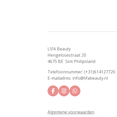
LIFA Beauty
Hengelosestraat 20
4675 BE Sint Philipsland
Telefoonnummer: (+31)614127720
E-mailadres: info@lifabeauty.nl
F
I
W
a
n
h
c
s
a
e
t
t
Algemene voorwaarden
b
a
s