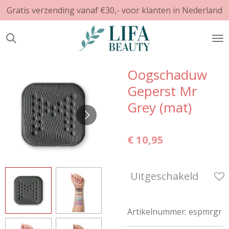
Gratis verzending vanaf €30,- voor klanten in Nederland
Ga
direct
naar
de
hoofdinhoud
Oogschaduw
Geperst Mr
Grey (mat)
€ 10,95
Uitgeschakeld
Artikelnummer:
espmrgr