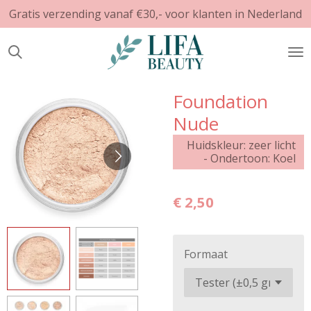
Gratis verzending vanaf €30,- voor klanten in Nederland
Ga
direct
naar
de
hoofdinhoud
Foundation
Nude
Huidskleur: zeer licht
- Ondertoon: Koel
€ 2,50
Formaat